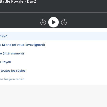
 Battle Royale - DayZ
 DayZ
 a 13 ans (et vous l'avez ignoré)
e (littéralement)
im Rayan
 toutes les règles
s les jeux vidéo
us choquant de Rockstar ? - Le scandale BULLY
e plus moche de Steam
du RÊVE tourne au CAUCHEMAR