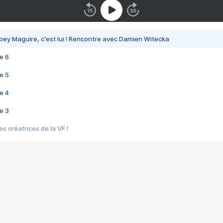
bey Maguire, c'est lui ! Rencontre avec Damien Witecka
e 6
e 5
e 4
e 3
s créatrices de la VF !
e 2
e 1
e Mektoub My Love arrive enfin ! Rencontre avec Shaïn Boumedine et Sal
i : après Toni en famille
elle réalise le bouleversant Dites lui que je l'aime