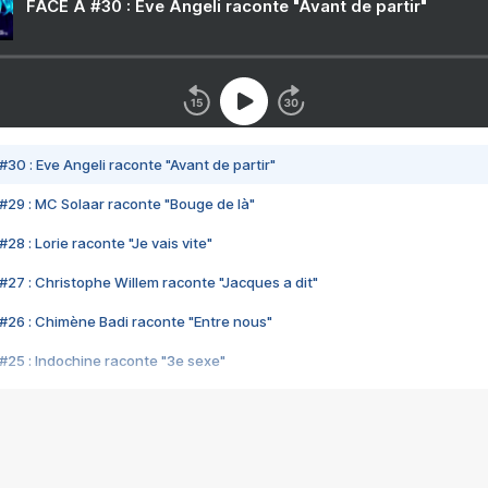
FACE A #30 : Eve Angeli raconte "Avant de partir"
#30 : Eve Angeli raconte "Avant de partir"
#29 : MC Solaar raconte "Bouge de là"
28 : Lorie raconte "Je vais vite"
#27 : Christophe Willem raconte "Jacques a dit"
#26 : Chimène Badi raconte "Entre nous"
#25 : Indochine raconte "3e sexe"
#24 : Zaho raconte "C'est chelou"
#23 : Patrick Bruel raconte "Au café des délices"
#22 : Kyo raconte "Le chemin"