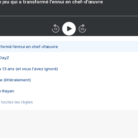
e jeu qui a transformé l’ennui en chef-d’œuvre
nsformé l’ennui en chef-d’œuvre
 DayZ
 a 13 ans (et vous l'avez ignoré)
e (littéralement)
im Rayan
 toutes les règles
s les jeux vidéo
us choquant de Rockstar ? - Le scandale BULLY
e plus moche de Steam