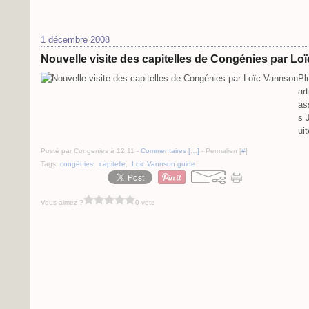
1 décembre 2008
Nouvelle visite des capitelles de Congénies par L
Pl
ar
as
s 
ui
Posté par Congenies à 12:11 -
Commentaires [
…
]
- Permalien [
#
]
Tags:
congénies
,
capitelle
,
Loic Vannson guide
Vous aimez ?
0 vote