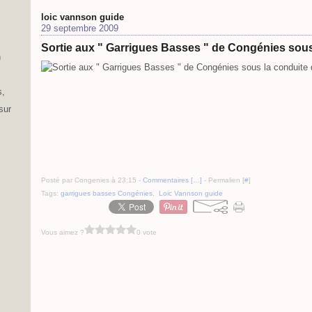
loic vannson guide
29 septembre 2009
Sortie aux " Garrigues Basses " de Congénies sou
n
s,
sur
Posté par Congenies à 23:15 -
Commentaires [
…
]
- Permalien [
#
]
Tags:
garrigues basses Congénies
,
Loic Vannson guide
Vous aimez ?
0 vote