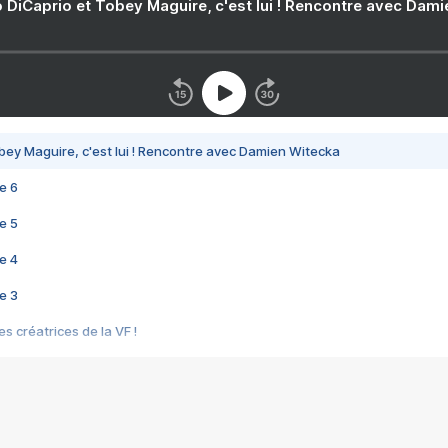
 DiCaprio et Tobey Maguire, c'est lui ! Rencontre avec Dam
bey Maguire, c'est lui ! Rencontre avec Damien Witecka
e 6
e 5
e 4
e 3
s créatrices de la VF !
e 2
e 1
e Mektoub My Love arrive enfin ! Rencontre avec Shaïn Boumedine et Sal