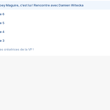
bey Maguire, c'est lui ! Rencontre avec Damien Witecka
e 6
e 5
e 4
e 3
s créatrices de la VF !
e 2
e 1
e Mektoub My Love arrive enfin ! Rencontre avec Shaïn Boumedine et Sal
i : après Toni en famille
elle réalise le bouleversant Dites lui que je l'aime
ais ! Rencontre autour de Vie privée de Rebecca Zlotowski