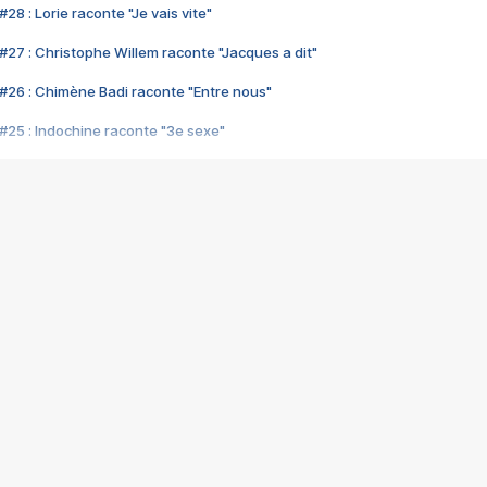
28 : Lorie raconte "Je vais vite"
#27 : Christophe Willem raconte "Jacques a dit"
#26 : Chimène Badi raconte "Entre nous"
#25 : Indochine raconte "3e sexe"
#24 : Zaho raconte "C'est chelou"
#23 : Patrick Bruel raconte "Au café des délices"
#22 : Kyo raconte "Le chemin"
#21 : Nolwenn Leroy raconte "Cassé"
#20 : Patrick Hernandez raconte "Born to be alive"
#19 : Lorie raconte "Près de moi"
#18 : Michael Jones raconte "A nos actes manqués" (avec Jean-Jacque
#17 : Khaled raconte "Aïcha"
#16 : Corneille raconte "Parce qu'on vient de loin"