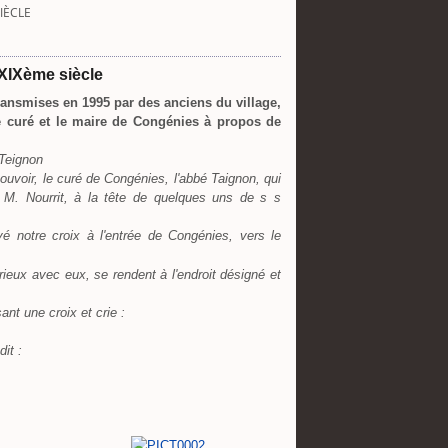
IÈCLE
 XIXème siècle
ransmises en 1995 par des anciens du village,
 curé et le maire de Congénies à propos de
 Teignon
ouvoir, le curé de Congénies, l'abbé Taignon, qui
e, M. Nourrit, à la tête de quelques uns de s s
vé notre croix à l'entrée de Congénies, vers le
eux avec eux, se rendent à l'endroit désigné et
nt une croix et crie :
dit :