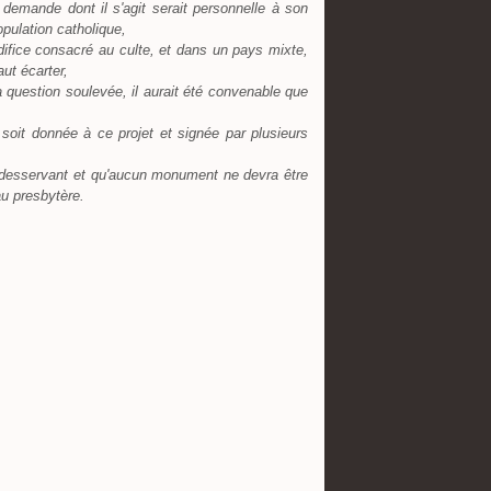
 demande dont il s'agit serait personnelle à son
opulation catholique,
difice consacré au culte, et dans un pays mixte,
ut écarter,
a question soulevée, il aurait été convenable que
soit donnée à ce projet et signée par plusieurs
le desservant et qu'aucun monument ne devra être
 au presbytère.