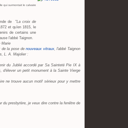
lle qui surmontait le calvaire
égende de
"La croix de
872 et qu'en 1815, le
enirs de certains une
cause l'abbé Taignon.
 Marie
t de la pose de
nouveaux vitraux
, l'abbé Taignon
, L. A. Majolier :
ir du Jublié accordé par Sa Sainteté Pie IX à
s, d'élever un petit monument à la Sainte Vierge
ire ne trouve aucun motif sérieux pour y mettre
 du presbytère, je veux dire contre la fenêtre de