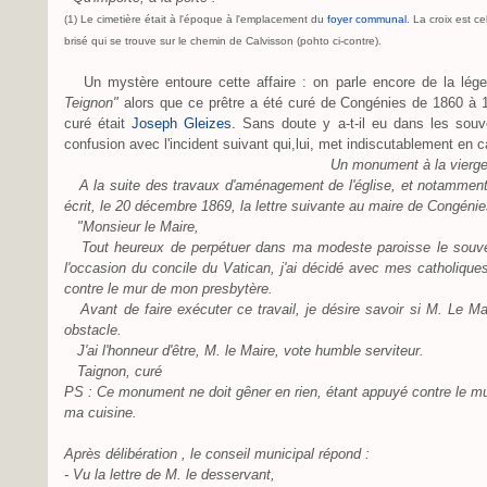
(1) Le cimetière était à l'époque à l'emplacement du
foyer communal
. La croix est ce
brisé qui se trouve sur le chemin de Calvisson (pohto ci-contre).
Un mystère entoure cette affaire : on parle encore de la l
Teignon"
alors que ce prêtre a été curé de Congénies de 1860 à 1
curé était
Joseph Gleizes.
Sans doute y a-t-il eu dans les souv
confusion avec l'incident suivant qui,lui, met indiscutablement en 
Un monument à la vierge
A la suite des travaux d'aménagement de l'église, et notammen
écrit, le 20 décembre 1869, la lettre suivante au maire de Congénies
"Monsieur le Maire,
Tout heureux de perpétuer dans ma modeste paroisse le souven
l'occasion du concile du Vatican, j'ai décidé avec mes catholique
contre le mur de mon presbytère.
Avant de faire exécuter ce travail, je désire savoir si M. Le Ma
obstacle.
J'ai l'honneur d'être, M. le Maire, vote humble serviteur.
Taignon, curé
PS : Ce monument ne doit gêner en rien, étant appuyé contre le mur
ma cuisine.
Après délibération , le conseil municipal répond :
- Vu la lettre de M. le desservant,