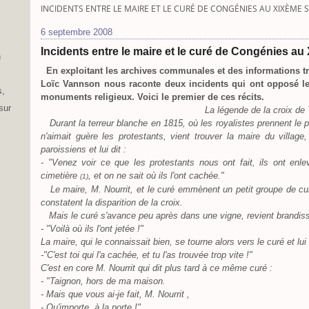
INCIDENTS ENTRE LE MAIRE ET LE CURÉ DE CONGÉNIES AU XIXÈME S
6 septembre 2008
Incidents entre le maire et le curé de Congénies au
n
En exploitant les archives communales et des informations t
Loïc Vannson nous raconte deux incidents qui ont opposé le
s,
monuments religieux. Voici le premier de ces récits.
sur
La légende de la croix de
Durant la terreur blanche en 1815, où les royalistes prennent le p
n'aimait guère les protestants, vient trouver la maire du villag
paroissiens et lui dit :
- "Venez voir ce que les protestants nous ont fait, ils ont enle
cime
tière
, et on ne sait où ils l'ont cachée."
(1)
Le maire, M. Nourrit, et le curé emmènent un petit groupe de curi
constatent la disparition de la croix.
Mais le curé s'avance peu après dans une vigne, revient brandissa
- "Voilà où ils l'ont jetée !"
La maire, qui le connaissait bien, se tourne alors vers le curé et lui 
-"C'est toi qui l'a cachée, et tu l'as trouvée trop vite !"
C'est en core M. Nourrit qui dit plus tard à ce même curé :
- "Taignon, hors de ma maison.
- Mais que vous ai-je fait, M. Nourrit ,
- Qu'importe, à la porte !"