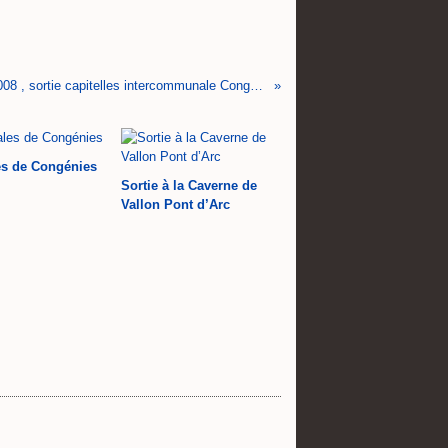
Journées du Patrimoine 2008 , sortie capitelles intercommunale Congénies-Aujargues-Souvignargues sous la conduite Loïc Vannson
es de Congénies
Sortie à la Caverne de
Vallon Pont d’Arc