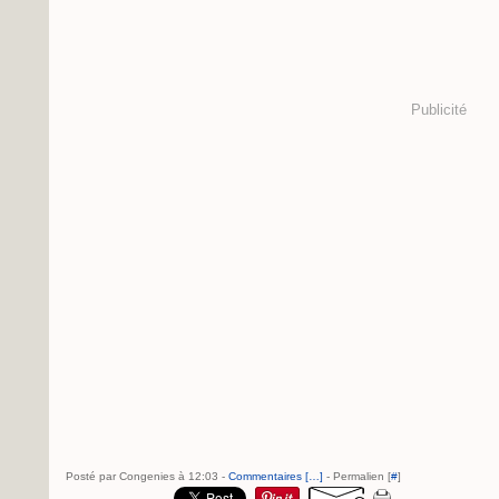
Publicité
Posté par Congenies à 12:03 -
Commentaires [
…
]
- Permalien [
#
]